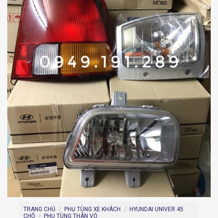
TRANG CHỦ
/
PHỤ TÙNG XE KHÁCH
/
HYUNDAI UNIVER 45
CHỖ
/
PHỤ TÙNG THÂN VỎ