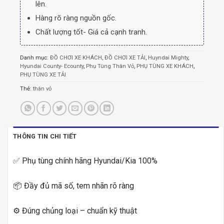
lên.
Hàng rõ ràng nguồn gốc.
Chất lượng tốt- Giá cả cạnh tranh.
Danh mục:
ĐỒ CHƠI XE KHÁCH
,
ĐỒ CHƠI XE TẢI
,
Huyndai Mighty
,
Hyundai County- Ecounty
,
Phụ Tùng Thân Vỏ
,
PHỤ TÙNG XE KHÁCH
,
PHỤ TÙNG XE TẢI
Thẻ:
thân vỏ
THÔNG TIN CHI TIẾT
✅ Phụ tùng chính hãng Hyundai/Kia 100%
📦 Đầy đủ mã số, tem nhãn rõ ràng
⚙️ Đúng chủng loại – chuẩn kỹ thuật