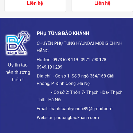
Liên hệ
Liên hệ
PHỤ TÙNG BẢO KHÁNH
CHUYÊN PHỤ TÙNG HYUNDAI
MOBIS CHÍNH
HÃNG
Hotline: 0973.628.119- 0971.790.128-
Uy tín tạo
0949.191.289
nên thương
Địa chỉ: - Cơ sở 1: Số 9 ngõ 364/168 Giải
hiệu !
Phóng, P. Định Công ,Hà Nội.
- Cơ sở 2: Thôn 7- Thạch Hòa- Thạch
Thất- Hà Nội
Email: thanhtuanhyundai89@gmail.com
Website: phutungbaokhanh.com