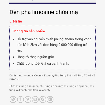
Đèn pha limosine chóa mạ
Liên hệ
Thông tin sản phẩm
Hỗ trợ vận chuyển miến phí nội thành trong vòng
bán kính 2km với đơn hàng 2.000.000 đồng trở
lên.
Hàng rõ ràng nguồn gốc.
Chất lượng tốt- Giá cả cạnh tranh.
Danh mục:
Hyundai County- Ecounty
,
Phụ Tùng Thân Vỏ
,
PHỤ TÙNG XE
KHÁCH
Thẻ:
phụ tùng hàn quốc
,
phụ tùng xe county
,
phụ tùng xe hyundai
,
phụ
tung xe khách
,
tấm trần xe county