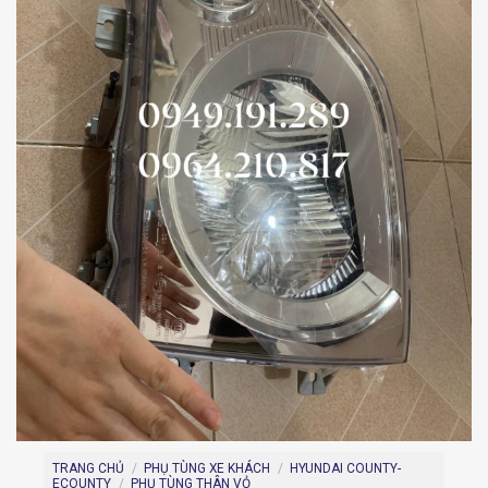
TRANG CHỦ
/
PHỤ TÙNG XE KHÁCH
/
HYUNDAI COUNTY-
ECOUNTY
/
PHỤ TÙNG THÂN VỎ