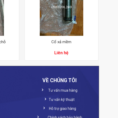
 chỗ
Cổ xả mềm
Liên hệ
VỀ CHÚNG TÔI
Tư vấn mua hàng
Tư vấn kỹ thuật
Hỗ trợ giao hàng
Chính sách bảo hành