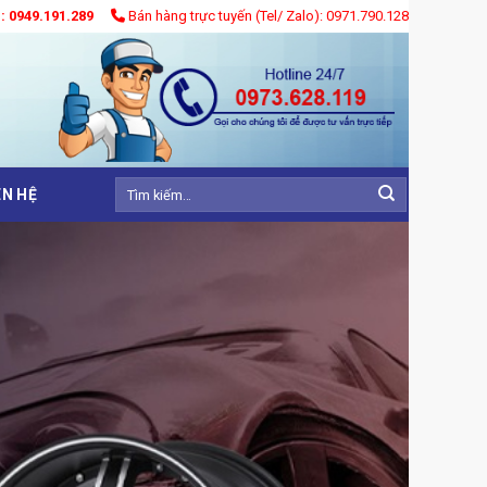
): 0949.191.289
Bán hàng trực tuyến (Tel/ Zalo): 0971.790.128
Tìm
ÊN HỆ
kiếm: