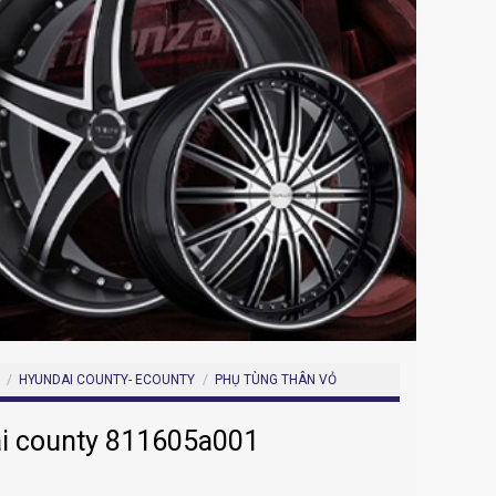
/
HYUNDAI COUNTY- ECOUNTY
/
PHỤ TÙNG THÂN VỎ
ái county 811605a001