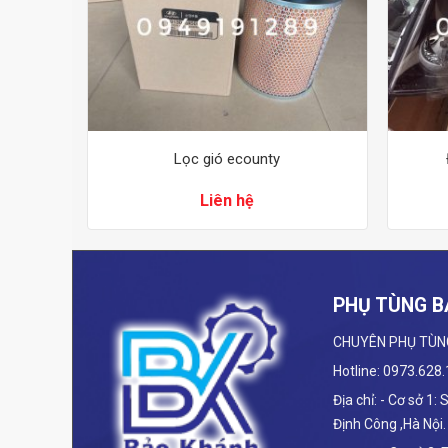
9 chỗ
Lọc gió ecounty
Liên hệ
PHỤ TÙNG B
CHUYÊN PHỤ TÙN
Hotline: 0973.628
Địa chỉ: - Cơ sở 1:
Định Công ,Hà Nội.