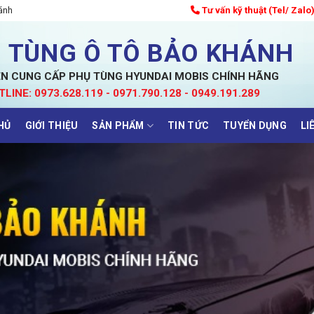
ánh
Tư vấn kỹ thuật (Tel/ Zalo
 TÙNG Ô TÔ BẢO KHÁNH
N CUNG CẤP PHỤ TÙNG HYUNDAI MOBIS CHÍNH HÃNG
TLINE: 0973.628.119 - 0971.790.128 - 0949.191.289
HỦ
GIỚI THIỆU
SẢN PHẨM
TIN TỨC
TUYỂN DỤNG
LI