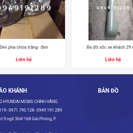
Đèn pha chóa trắng- đen
Ba đờ xốc xe khách 29
Liên hệ
Liên hệ
ẢO KHÁNH
BẢN ĐỒ
G HYUNDAI
MOBIS CHÍNH HÃNG
.119- 0971.790.128- 0949.191.289
 Số 9 ngõ 364/168 Giải Phóng, P.