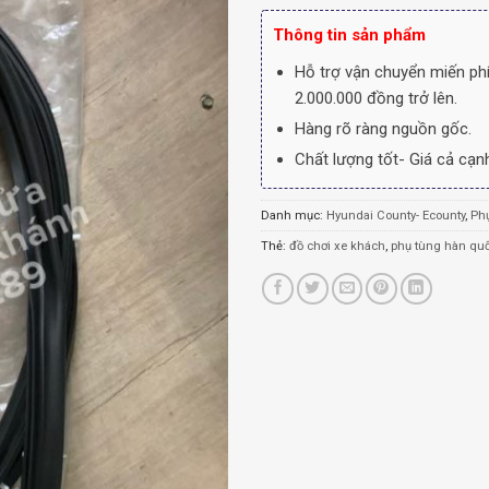
Thông tin sản phẩm
Hỗ trợ vận chuyển miến phí
2.000.000 đồng trở lên.
Hàng rõ ràng nguồn gốc.
Chất lượng tốt- Giá cả cạnh
Danh mục:
Hyundai County- Ecounty
,
Ph
Thẻ:
đồ chơi xe khách
,
phụ tùng hàn qu