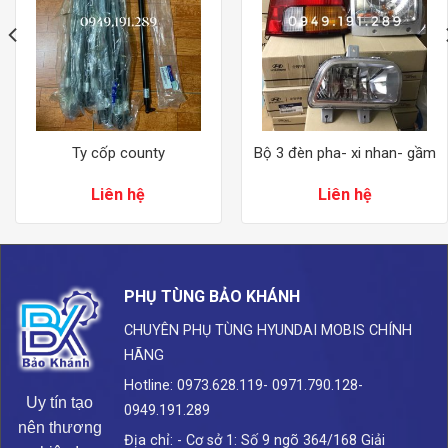
Ty cốp county
Bộ 3 đèn pha- xi nhan- gầm
Liên hệ
Liên hệ
PHỤ TÙNG BẢO KHÁNH
CHUYÊN PHỤ TÙNG HYUNDAI
MOBIS CHÍNH
HÃNG
Hotline: 0973.628.119- 0971.790.128-
Uy tín tạo
0949.191.289
nên thương
Địa chỉ: - Cơ sở 1: Số 9 ngõ 364/168 Giải