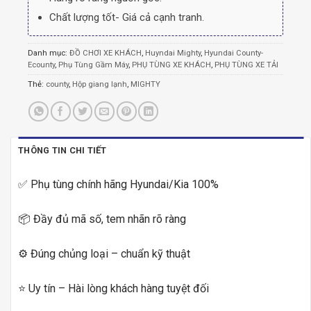
Chất lượng tốt- Giá cả cạnh tranh.
Danh mục:
ĐỒ CHƠI XE KHÁCH
,
Huyndai Mighty
,
Hyundai County-
Ecounty
,
Phụ Tùng Gầm Máy
,
PHỤ TÙNG XE KHÁCH
,
PHỤ TÙNG XE TẢI
Thẻ:
county
,
Hộp giang lạnh
,
MIGHTY
THÔNG TIN CHI TIẾT
✅ Phụ tùng chính hãng Hyundai/Kia 100%
📦 Đầy đủ mã số, tem nhãn rõ ràng
⚙️ Đúng chủng loại – chuẩn kỹ thuật
⭐ Uy tín – Hài lòng khách hàng tuyệt đối