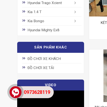
Hyundai Trago Xcient
Kia 1.4 T
Kia Bongo
KÉT
Hyundai Mighty Ex8
SẢN PHẨM KHÁC
ĐỒ CHƠI XE KHÁCH
ĐỒ CHƠI XE TẢI
VIDEO
0973628119
Trình
chơi
Video