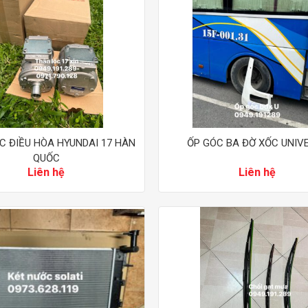
C ĐIỀU HÒA HYUNDAI 17 HÀN
ỐP GÓC BA ĐỜ XỐC UNIV
QUỐC
Liên hệ
Liên hệ