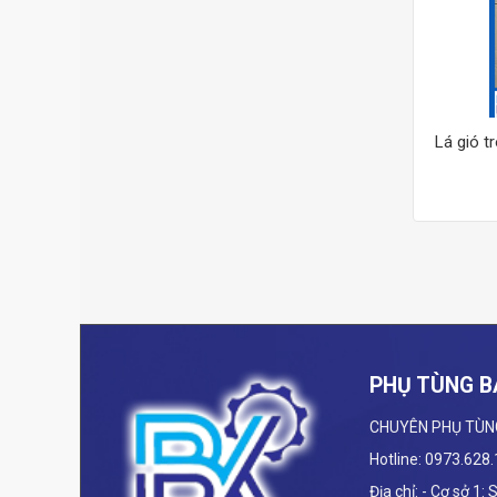
Lá gió t
PHỤ TÙNG B
CHUYÊN PHỤ TÙN
Hotline: 0973.628
Địa chỉ: - Cơ sở 1: