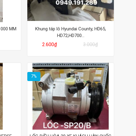
1000 MM
Khung táp lô Hyundai County, HD65,
HD72,HD700…
Giá
Giá
2.600
₫
3.000
₫
gốc
hiện
là:
tại
3.000₫.
là:
2.600₫.
7%