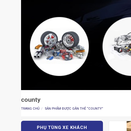
county
TRANG CHỦ
/
SẢN PHẨM ĐƯỢC GẮN THẺ “COUNTY”
PHỤ TÙNG XE KHÁCH