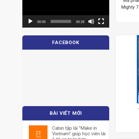
Má phan
Mighty 
00:00
00:28
FACEBOOK
BÀI VIẾT MỚI
Cabin tập lái “Make in
23
Vietnam” giúp học viên lái
Th2