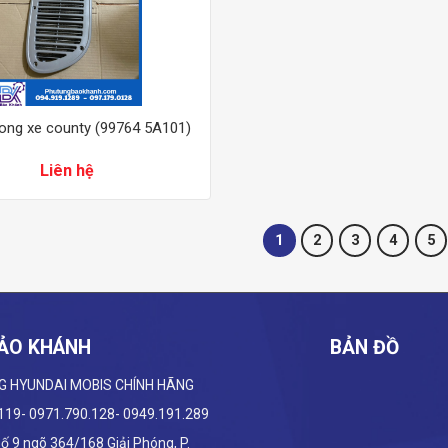
rong xe county (99764 5A101)
Liên hệ
1
2
3
4
5
ẢO KHÁNH
BẢN ĐỒ
G HYUNDAI
MOBIS CHÍNH HÃNG
.119- 0971.790.128- 0949.191.289
 Số 9 ngõ 364/168 Giải Phóng, P.