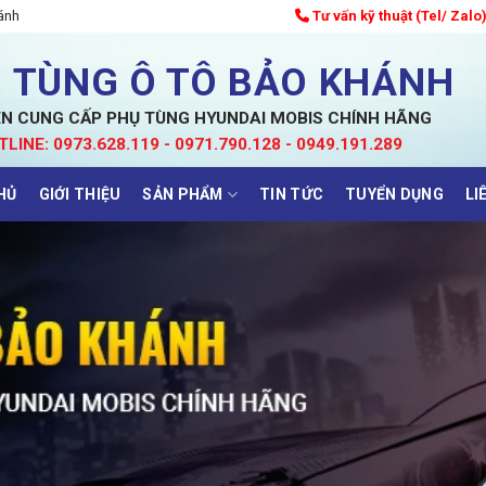
ánh
Tư vấn kỹ thuật (Tel/ Zalo
 TÙNG Ô TÔ BẢO KHÁNH
N CUNG CẤP PHỤ TÙNG HYUNDAI MOBIS CHÍNH HÃNG
TLINE: 0973.628.119 - 0971.790.128 - 0949.191.289
HỦ
GIỚI THIỆU
SẢN PHẨM
TIN TỨC
TUYỂN DỤNG
LI