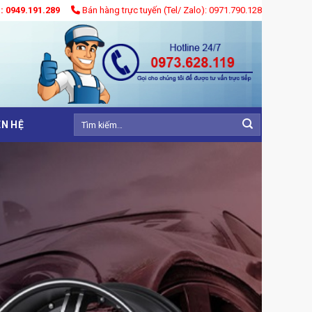
): 0949.191.289
Bán hàng trực tuyến (Tel/ Zalo): 0971.790.128
Tìm
ÊN HỆ
kiếm: