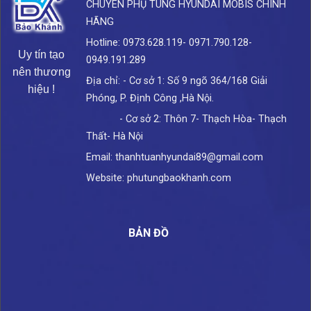
CHUYÊN PHỤ TÙNG HYUNDAI
MOBIS CHÍNH
HÃNG
Hotline: 0973.628.119- 0971.790.128-
Uy tín tạo
0949.191.289
nên thương
Địa chỉ: - Cơ sở 1: Số 9 ngõ 364/168 Giải
hiệu !
Phóng, P. Định Công ,Hà Nội.
- Cơ sở 2: Thôn 7- Thạch Hòa- Thạch
Thất- Hà Nội
Email: thanhtuanhyundai89@gmail.com
Website: phutungbaokhanh.com
BẢN ĐỒ