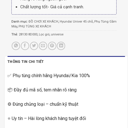
Chất lượng tốt- Giá cả cạnh tranh.
Danh mục:
ĐỒ CHƠI XE KHÁCH
,
Hyundai Univer 45 chỗ
,
Phụ Tùng Gầm
Máy
,
PHỤ TÙNG XE KHÁCH
Thẻ:
28130 8D000
,
Lọc gió
,
universe
THÔNG TIN CHI TIẾT
✅ Phụ tùng chính hãng Hyundai/Kia 100%
📦 Đầy đủ mã số, tem nhãn rõ ràng
⚙️ Đúng chủng loại – chuẩn kỹ thuật
⭐ Uy tín – Hài lòng khách hàng tuyệt đối