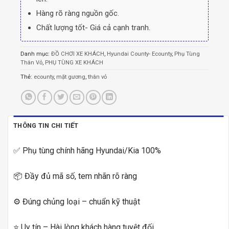
Hàng rõ ràng nguồn gốc.
Chất lượng tốt- Giá cả cạnh tranh.
Danh mục:
ĐỒ CHƠI XE KHÁCH
,
Hyundai County- Ecounty
,
Phụ Tùng
Thân Vỏ
,
PHỤ TÙNG XE KHÁCH
Thẻ:
ecounty
,
mặt gương
,
thân vỏ
THÔNG TIN CHI TIẾT
✅ Phụ tùng chính hãng Hyundai/Kia 100%
📦 Đầy đủ mã số, tem nhãn rõ ràng
⚙️ Đúng chủng loại – chuẩn kỹ thuật
⭐ Uy tín – Hài lòng khách hàng tuyệt đối