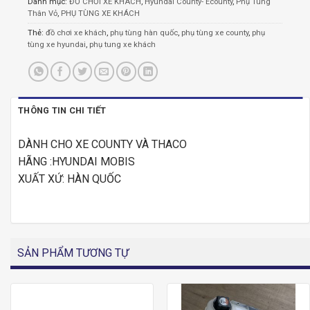
Danh mục:
ĐỒ CHƠI XE KHÁCH
,
Hyundai County- Ecounty
,
Phụ Tùng
Thân Vỏ
,
PHỤ TÙNG XE KHÁCH
Thẻ:
đồ chơi xe khách
,
phụ tùng hàn quốc
,
phụ tùng xe county
,
phụ
tùng xe hyundai
,
phụ tung xe khách
THÔNG TIN CHI TIẾT
DÀNH CHO XE COUNTY VÀ THACO
HÃNG :HYUNDAI MOBIS
XUẤT XỨ: HÀN QUỐC
SẢN PHẨM TƯƠNG TỰ