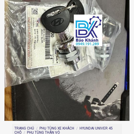
TRANG CHỦ
/
PHỤ TÙNG XE KHÁCH
/
HYUNDAI UNIVER 45
CHỖ
/
PHỤ TÙNG THÂN VỎ