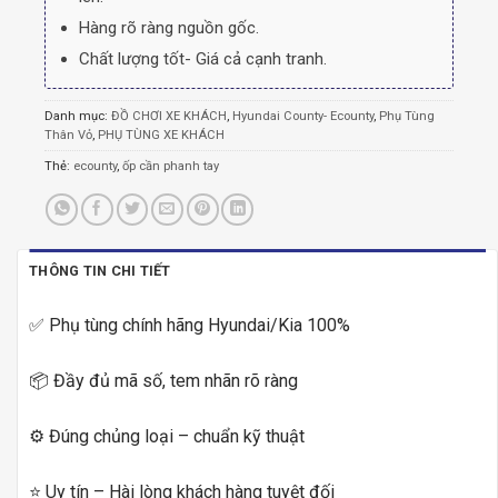
Hàng rõ ràng nguồn gốc.
Chất lượng tốt- Giá cả cạnh tranh.
Danh mục:
ĐỒ CHƠI XE KHÁCH
,
Hyundai County- Ecounty
,
Phụ Tùng
Thân Vỏ
,
PHỤ TÙNG XE KHÁCH
Thẻ:
ecounty
,
ốp cần phanh tay
THÔNG TIN CHI TIẾT
✅ Phụ tùng chính hãng Hyundai/Kia 100%
📦 Đầy đủ mã số, tem nhãn rõ ràng
⚙️ Đúng chủng loại – chuẩn kỹ thuật
⭐ Uy tín – Hài lòng khách hàng tuyệt đối