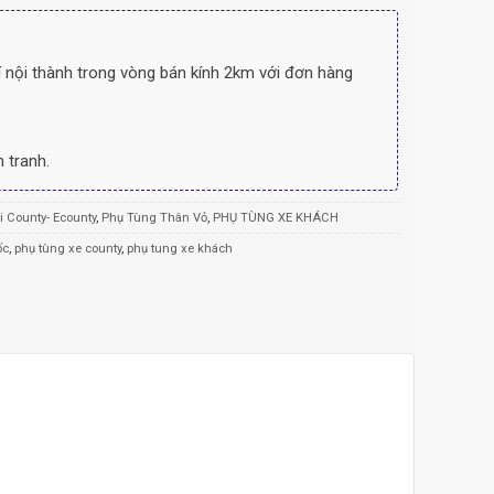
 nội thành trong vòng bán kính 2km với đơn hàng
 tranh.
 County- Ecounty
,
Phụ Tùng Thân Vỏ
,
PHỤ TÙNG XE KHÁCH
ốc
,
phụ tùng xe county
,
phụ tung xe khách