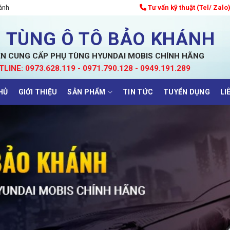
ánh
Tư vấn kỹ thuật (Tel/ Zalo
 TÙNG Ô TÔ BẢO KHÁNH
N CUNG CẤP PHỤ TÙNG HYUNDAI MOBIS CHÍNH HÃNG
TLINE: 0973.628.119 - 0971.790.128 - 0949.191.289
HỦ
GIỚI THIỆU
SẢN PHẨM
TIN TỨC
TUYỂN DỤNG
LI