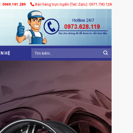
): 0949.191.289
Bán hàng trực tuyến (Tel/ Zalo): 0971.790.128
Tìm
ÊN HỆ
kiếm: