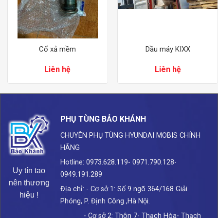
Cổ xả mềm
Dầu máy KIXX
Liên hệ
Liên hệ
PHỤ TÙNG BẢO KHÁNH
CHUYÊN PHỤ TÙNG HYUNDAI
MOBIS CHÍNH
HÃNG
Hotline: 0973.628.119- 0971.790.128-
Uy tín tạo
0949.191.289
nên thương
Địa chỉ: - Cơ sở 1: Số 9 ngõ 364/168 Giải
hiệu !
Phóng, P. Định Công ,Hà Nội.
- Cơ sở 2: Thôn 7- Thạch Hòa- Thạch