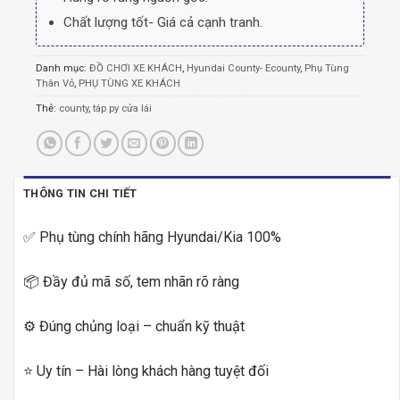
Chất lượng tốt- Giá cả cạnh tranh.
Danh mục:
ĐỒ CHƠI XE KHÁCH
,
Hyundai County- Ecounty
,
Phụ Tùng
Thân Vỏ
,
PHỤ TÙNG XE KHÁCH
Thẻ:
county
,
táp py cửa lái
THÔNG TIN CHI TIẾT
✅ Phụ tùng chính hãng Hyundai/Kia 100%
📦 Đầy đủ mã số, tem nhãn rõ ràng
⚙️ Đúng chủng loại – chuẩn kỹ thuật
⭐ Uy tín – Hài lòng khách hàng tuyệt đối