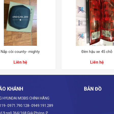
Nắp còi county- mighty
Đèn hậu xe 45 chỗ
Liên hệ
Liên hệ
ẢO KHÁNH
BẢN ĐỒ
G HYUNDAI
MOBIS CHÍNH HÃNG
.119- 0971.790.128- 0949.191.289
 Số 9 ngõ 364/168 Giải Phóng, P.