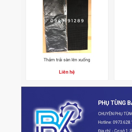
Thảm trải sàn lên xuống
Liên hệ
PHỤ TÙNG B
CHUYÊN PHỤ TÙN
Hotline: 0973.628
Địa chỉ: - Cơ sở 1: