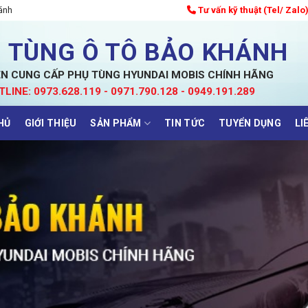
ánh
Tư vấn kỹ thuật (Tel/ Zalo
 TÙNG Ô TÔ BẢO KHÁNH
N CUNG CẤP PHỤ TÙNG HYUNDAI MOBIS CHÍNH HÃNG
TLINE: 0973.628.119 - 0971.790.128 - 0949.191.289
HỦ
GIỚI THIỆU
SẢN PHẨM
TIN TỨC
TUYỂN DỤNG
LI