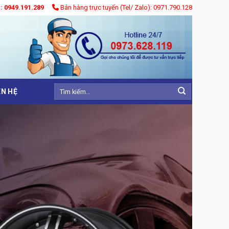
): 0949.191.289
Bán hàng trực tuyến (Tel/ Zalo): 0971.790.128
Tìm
ÊN HỆ
kiếm: