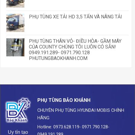
PHỤ TÙNG XE TẢI HD 3,5 TẤN VÀ NÂNG TẢI
PHỤ TÙNG THÂN VỎ- ĐIỀU HÒA- GẦM MÁY
CỦA COUNTY CHÚNG TÔI LUÔN CÓ SẴN!
0949.191.289- 0971.790.128
PHUTUNGBAOKHANH.COM
PHỤ TÙNG BẢO KHÁNH
CHUYÊN PHỤ TÙNG HYUNDAI
MOBIS CHÍNH
HÃNG
Hotline: 0973.628.119- 0971.790.128-
Uy tín tạo
0949.191.289