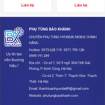
Liên hệ
Liên hệ
PHỤ TÙNG BẢO KHÁNH
CHUYÊN PHỤ TÙNG HYUNDAI
MOBIS CHÍNH
HÃNG
Hotline: 0973.628.119- 0971.790.128-
Uy tín tạo
0949.191.289
nên thương
Địa chỉ: - Cơ sở 1: Số 9 ngõ 364/168 Giải
hiệu !
Phóng, P. Định Công ,Hà Nội.
- Cơ sở 2: Thôn 7- Thạch Hòa- Thạch
Thất- Hà Nội
Email: thanhtuanhyundai89@gmail.com
Website: phutungbaokhanh.com