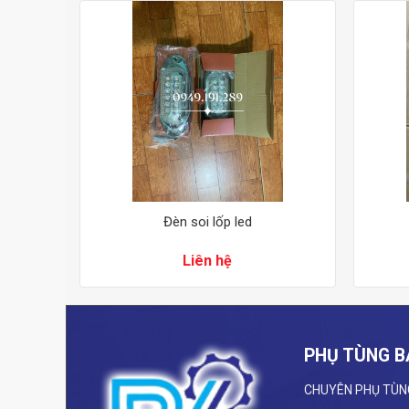
y
Đèn soi lốp led
Liên hệ
PHỤ TÙNG B
CHUYÊN PHỤ TÙN