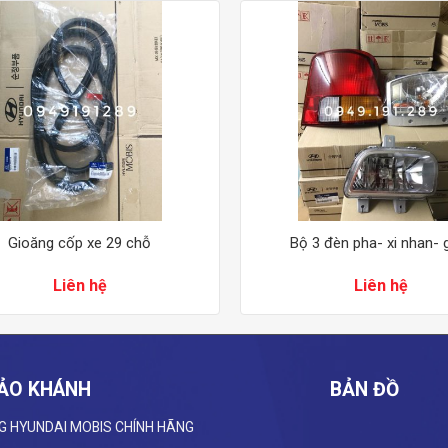
Gioăng cốp xe 29 chỗ
Bộ 3 đèn pha- xi nhan-
Liên hệ
Liên hệ
ẢO KHÁNH
BẢN ĐỒ
G HYUNDAI
MOBIS CHÍNH HÃNG