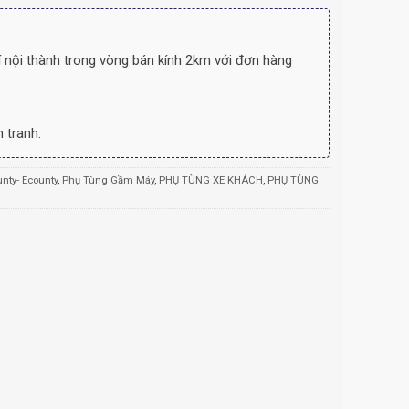
 nội thành trong vòng bán kính 2km với đơn hàng
 tranh.
nty- Ecounty
,
Phụ Tùng Gầm Máy
,
PHỤ TÙNG XE KHÁCH
,
PHỤ TÙNG