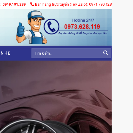
): 0949.191.289
Bán hàng trực tuyến (Tel/ Zalo): 0971.790.128
Tìm
ÊN HỆ
kiếm: