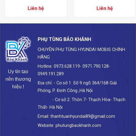
Liên hệ
Liên hệ
PHỤ TÙNG BẢO KHÁNH
CHUYÊN PHỤ TÙNG HYUNDAI
MOBIS CHÍNH
HÃNG
Hotline: 0973.628.119- 0971.790.128-
Uy tín tạo
0949.191.289
nên thương
Địa chỉ: - Cơ sở 1: Số 9 ngõ 364/168 Giải
hiệu !
Phóng, P. Định Công ,Hà Nội.
- Cơ sở 2: Thôn 7- Thạch Hòa- Thạch
Thất- Hà Nội
Email: thanhtuanhyundai89@gmail.com
Website: phutungbaokhanh.com