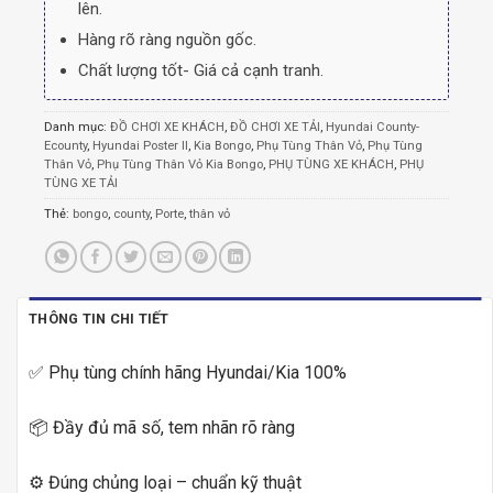
lên.
Hàng rõ ràng nguồn gốc.
Chất lượng tốt- Giá cả cạnh tranh.
Danh mục:
ĐỒ CHƠI XE KHÁCH
,
ĐỒ CHƠI XE TẢI
,
Hyundai County-
Ecounty
,
Hyundai Poster II
,
Kia Bongo
,
Phụ Tùng Thân Vỏ
,
Phụ Tùng
Thân Vỏ
,
Phụ Tùng Thân Vỏ Kia Bongo
,
PHỤ TÙNG XE KHÁCH
,
PHỤ
TÙNG XE TẢI
Thẻ:
bongo
,
county
,
Porte
,
thân vỏ
THÔNG TIN CHI TIẾT
✅ Phụ tùng chính hãng Hyundai/Kia 100%
📦 Đầy đủ mã số, tem nhãn rõ ràng
⚙️ Đúng chủng loại – chuẩn kỹ thuật